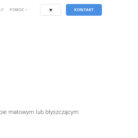
ŁY
POMOC
KONTAKT
k złożyć zamówienie
Prezentery z plexi
jczęściej zadawane pytania
Siatka mesh
rminy i płatności
Ulotki
k przygotować pliki
Wizytówki
ęcej
trybie matowym lub błyszczącym