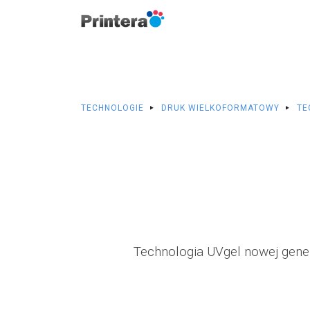
Baner reklamowy
Kas
TECHNOLOGIE
DRUK WIELKOFORMATOWY
TE
Billboard
Kas
Folia One Way Vision
Lite
Folia samoprzylepna
Lite
Fototapeta
Lite
Technologia UVgel nowej gener